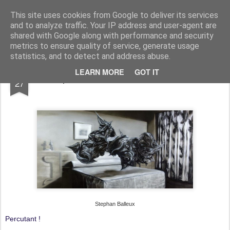
myriamlouyest.be/blog
This site uses cookies from Google to deliver its services
and to analyze traffic. Your IP address and user-agent are
shared with Google along with performance and security
metrics to ensure quality of service, generate usage
statistics, and to detect and address abuse.
AUG
LEARN MORE
GOT IT
Stephan Balleux au Musée d'Ixelles
27
Stephan Balleux
Percutant !