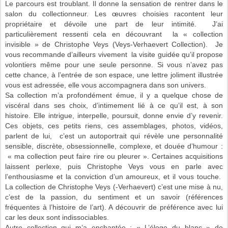
Le parcours est troublant. Il donne la sensation de rentrer dans le
salon du collectionneur. Les œuvres choisies racontent leur
propriétaire et dévoile une part de leur intimité. J’ai
particulièrement ressenti cela en découvrant la « collection
invisible » de Christophe Veys (Veys-Verhaevert Collection). Je
vous recommande d’ailleurs vivement la visite guidée qu’il propose
volontiers même pour une seule personne. Si vous n’avez pas
cette chance, à l’entrée de son espace, une lettre joliment illustrée
vous est adressée, elle vous accompagnera dans son univers.
Sa collection m’a profondément émue, il y a quelque chose de
viscéral dans ses choix, d’intimement lié à ce qu’il est, à son
histoire. Elle intrigue, interpelle, poursuit, donne envie d’y revenir.
Ces objets, ces petits riens, ces assemblages, photos, vidéos,
parlent de lui, c’est un autoportrait qui révèle une personnalité
sensible, discrète, obsessionnelle, complexe, et douée d’humour :
« ma collection peut faire rire ou pleurer ». Certaines acquisitions
laissent perlexe, puis Christophe Veys vous en parle avec
l’enthousiasme et la conviction d’un amoureux, et il vous touche.
La collection de Christophe Veys (-Verhaevert) c’est une mise à nu,
c’est de la passion, du sentiment et un savoir (références
fréquentes à l’histoire de l’art). A découvrir de préférence avec lui
car les deux sont indissociables.
Autre collection qui m’a enchantée : « L’éloge du blanc » de