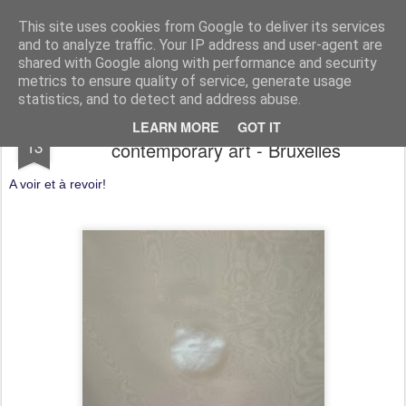
myriamlouyest.be/blog
This site uses cookies from Google to deliver its services
and to analyze traffic. Your IP address and user-agent are
shared with Google along with performance and security
metrics to ensure quality of service, generate usage
statistics, and to detect and address abuse.
Private Choices - Centrale for
NOV
LEARN MORE
GOT IT
13
contemporary art - Bruxelles
A voir et à revoir!