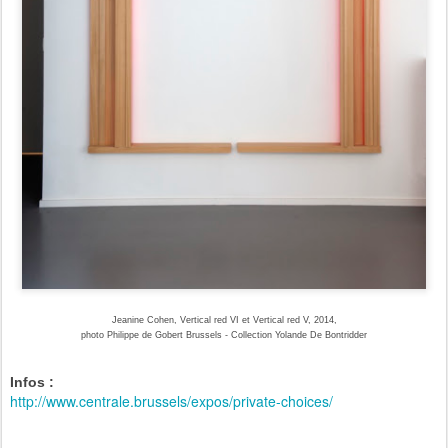
Jeanine Cohen, Vertical red VI et Vertical red V, 2014,
photo Philippe de Gobert Brussels -
Collection Yolande De Bontridder
Infos :
http://www.centrale.brussels/expos/private-choices/