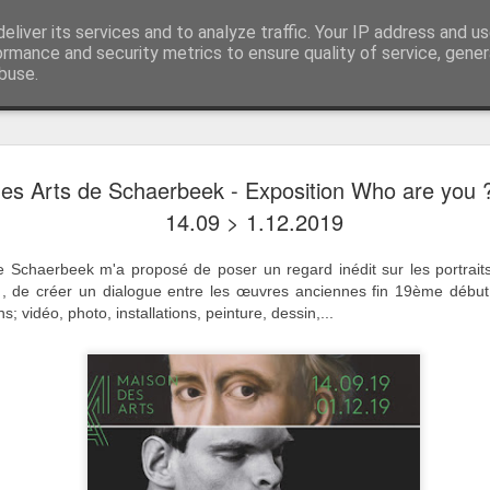
eliver its services and to analyze traffic. Your IP address and u
ormance and security metrics to ensure quality of service, gene
buse.
es Arts de Schaerbeek - Exposition Who are you ? 
14.09 > 1.12.2019
de Schaerbeek m'a proposé
 de poser un regard inédit sur les portraits
, de créer 
un dialogue entre les œuvres anciennes fin 19ème début
s; vidéo, photo, installations, peinture, dessin,...
Salon Royal de la