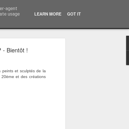
ser-agent
LEARN MORE
GOT IT
rate usage
- Bientôt !
 peints et sculptés de la 
 20ème et des créations
 Gare centrale - Bruxelles