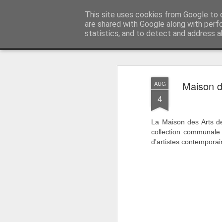
myriamlouyest.be/blog
This site uses cookies from Google to d
are shared with Google along with perf
statistics, and to detect and address a
Maison d
AUG
4
La Maison des Arts 
collection communale 
d'artistes contemporain
Nouveau site internet !