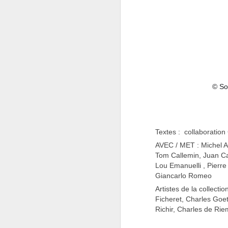
© So
T
extes : collaboration
AVEC / MET : Michel Au
Tom Callemin, Juan Cañ
Lou Emanuelli , Pierr
Giancarlo Romeo
Artistes de la collect
Ficheret, Charles Goe
Richir, Charles de Rie