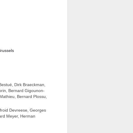
Brussels
Tomber en amour à la Maison des Arts de Schae
 Bestué, Dirk Braeckman,
lorin, Bernard Gigounon-
 Mathieu, Bernard Plossu,
efroid Devreese, Georges
uard Meyer, Herman