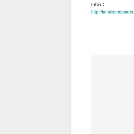
Infos :
http://lamaisondesart
Bienvenue sur ma p