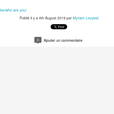
Biennale d'art c
s.be/who-are-you/
Publié il y a
4th August 2019
par
Myriam Louyest
0
Ajouter un commentaire
"Quelque chose du Temps" aux Archives de Bruxelles -
age INSTAGRAM !