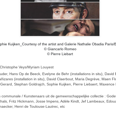
phie Kuijken_Courtesy of the artist and Galerie Nathalie Obadia Paris/
© Giancarlo Romeo
© Pierre Liebart
Christophe Veys/
Myriam Louyest
der, Hans Op de Beeck, Evelyne de Behr (installations in situ), David
izares (installation in situ), David Claerbout, Maria Degrève, Maen F
e Gerard, Stephan Goldrajch, Sophie Kuijken, Pierre Liebaert, Maxence
ion communale / Kunstenaars uit de gemeenschappelijke collectie : God
thals, Fritz Hickmann, Josse Impens, Adèle Kindt, Jef Lambeaux, Edo
maecker, Henri de Toulouse-Lautrec, etc